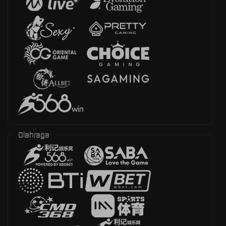
Olahraga