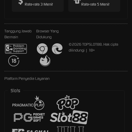
Rata-rata 3 Menit
Rata-rata 5 Menit
Tanggung Jawab
Browser Yang
Bermain
Didukung
©2026 TOPSLOT88. Hak cipta
dilindungi | 18+
Platform Penyedia Layanan
Slots