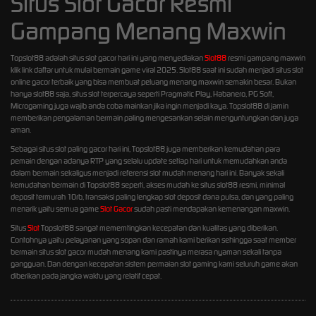
Situs Slot Gacor Resmi
Gampang Menang Maxwin
Topslot88 adalah situs slot gacor hari ini yang menyediakan
Slot88
resmi gampang maxwin
klik link daftar untuk mulai bermain game viral 2025. Slot88 saat ini sudah menjadi situs slot
online gacor terbaik yang bisa membuat peluang menang maxwin semakin besar. Bukan
hanya slot88 saja, situs slot terpercaya seperti Pragmatic Play, Habanero, PG Soft,
Microgaming juga wajib anda coba mainkan jika ingin menjadi kaya. Topslot88 di jamin
memberikan pengalaman bermain paling mengesankan selain menguntungkan dan juga
aman.
Sebagai situs slot paling gacor hari ini, Topslot88 juga memberikan kemudahan para
pemain dengan adanya RTP yang selalu update setiap hari untuk memudahkan anda
dalam bermain sekaligus menjadi referensi slot mudah menang hari ini. Banyak sekali
kemudahan bermain di Topslot88 seperti, akses mudah ke situs slot88 resmi, minimal
deposit termurah 10rb, transaksi paling lengkap slot deposit dana pulsa, dan yang paling
menarik yaitu semua game
Slot Gacor
sudah pasti mendapakan kemenangan maxwin.
Situs
Slot
Topslot88 sangat mememtingkan kecepatan dan kualitas yang diberikan.
Contohnya yaitu pelayanan yang sopan dan ramah kami berikan sehingga saat member
bermain situs slot gacor mudah menang kami pastinya merasa nyaman sekali tanpa
gangguan. Dan dengan kecepatan sistem permaian slot gaming kami seluruh game akan
diberikan pada jangka waktu yang relatif cepat.