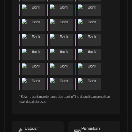
* Selama bank maintenance dan bank offline deposit dan penarikan
tidak dapat diproses
Deposit
Penarikan