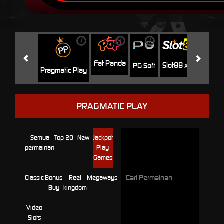
i
i
i
i
i
Facha
Fat Panda
Slot88 x PP
PG Soft
Pragmatic Play
PRAGMATIC PLAY
Semua
Top 20
New
Jackpot
permainan
Play
Games
Classic
Bonus
Reel
Megaways
Buy
kingdom
Video
Slots