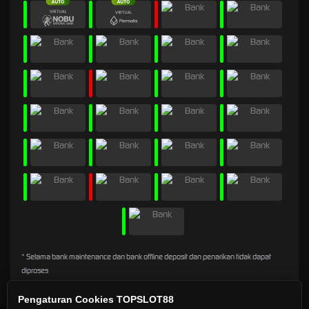
* Selama bank maintenance dan bank offline deposit dan penarikan tidak dapat
diproses
Pengaturan Cookies TOPSLOT88