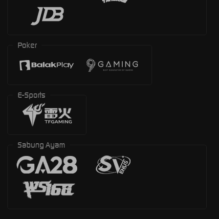
Poker
E-Sports
Sabung Ayam