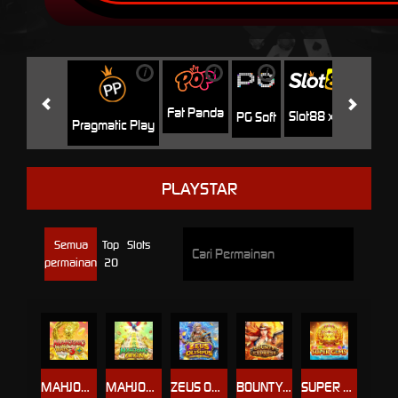
i
i
i
i
i
Facha
Fat Panda
Slot88 x PP
PG Soft
Pragmatic Play
PLAYSTAR
Semua
Top
Slots
permainan
20
MAHJONG WAYS 3+
MAHJONG：ORIGIN
ZEUS OF OLYMPUS
BOUNTY EXPRESS
SUPER GEMS