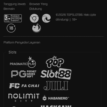
Tanggung Jawab
Browser Yang
Bermain
Didukung
©2026 TOPSLOT88. Hak cipta
dilindungi | 18+
Platform Penyedia Layanan
Slots