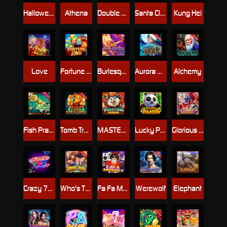
Halloween
Athena
Double Happiness
Santa Claus
Kung Hei
Love
Fortune God
Burlesque 2
Aurora Wolf
Alchemy
Fish Prawn Crab
Tomb Treasure
MASTER HAHA
Lucky Panda
Glorious Kingdom
Crazy 777
Who's The Boss
Fa Fa Monkey
Werewolf
Elephant