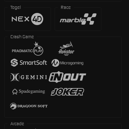
Togel
Race
Crash Game
Arcade