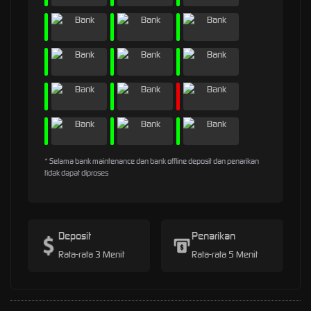
* Selama bank maintenance dan bank offline deposit dan penarikan
tidak dapat diproses
Deposit
Penarikan
Rata-rata 3 Menit
Rata-rata 5 Menit