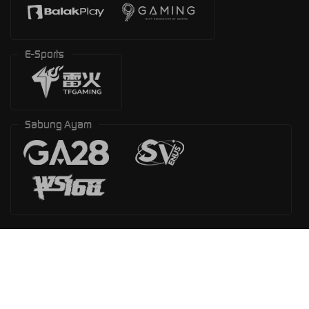
E-Sports
Sabung Ayam