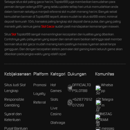
Sebagai situs slot paling gacor hari ini, Topslot88 juga memberikan kemudahan para
pemain dengan adanya RTP yang selalu update setiap hari untuk memudahkan anda
dalam bermain sekaligus menjadi referensi slot mudah menang hari ini. Banyak sekali
kemudahan bermain di Topslot88 seperti, akses mudah ke situs slot88 resmi, minimal
deposit termurah 10rb, transaksi paling lengkap slot deposit dana pulsa, dan yang paling
menarik yaitu semua game
Slot Gacor
sudah pasti mendapakan kemenangan maxwin.
Situs
Slot
Topslot88 sangat mememtingkan kecepatan dan kualitas yang diberikan.
Contohnya yaitu pelayanan yang sopan dan ramah kami berikan sehingga saat member
bermain situs slot gacor mudah menang kami pastinya merasa nyaman sekali tanpa
gangguan. Dan dengan kecepatan sistem permaian slot gaming kami seluruh game akan
diberikan pada jangka waktu yang relatif cepat.
Kebijaksanaan
Platform
Kategori
Dukungan
Komunitas
Situs Judi Slot
Promosi
Hot
OFFICIALTO
Whatsa
Lengkap
Games
PSLOT88
pp
Loyalty
Responsible
Slots
+62877912
Telegra
Referral
Gambling
07299
m
Live
Syarat dan
Casino
INSTAG
Ketentuan
RAM
Olahraga
Pusat Bantuan
messag