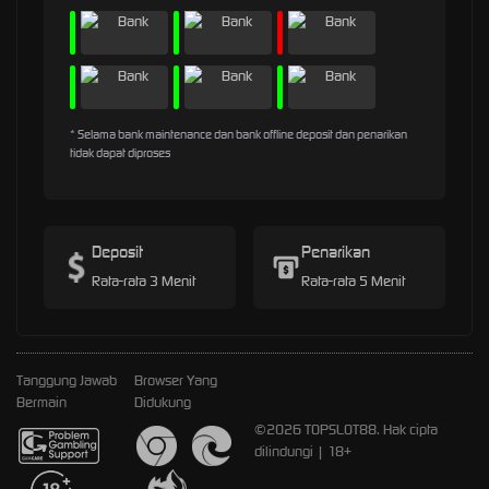
* Selama bank maintenance dan bank offline deposit dan penarikan
tidak dapat diproses
Deposit
Penarikan
Rata-rata 3 Menit
Rata-rata 5 Menit
Tanggung Jawab
Browser Yang
Bermain
Didukung
©2026 TOPSLOT88. Hak cipta
dilindungi | 18+