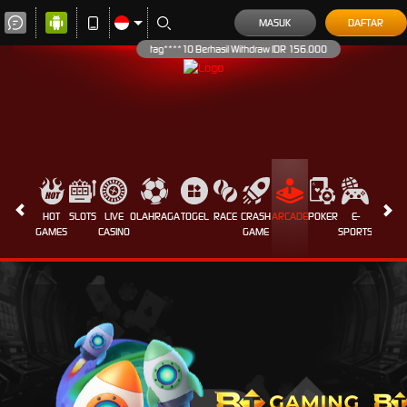
MASUK
DAFTAR
tag****10 Berhasil Withdraw IDR 156.000
HOT
SLOTS
LIVE
OLAHRAGA
TOGEL
RACE
CRASH
ARCADE
POKER
E-
SABUN
GAMES
CASINO
GAME
SPORTS
AYAM