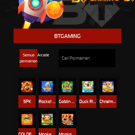
BTGAMING
Semua
Arcade
permainan
5PK
Rocket Crash
Goblin Treasure
Duck River
Christmas Mines
GOLDEN BASIN
Monkey Thunderbolt
Monkey King