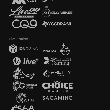
Live Casino