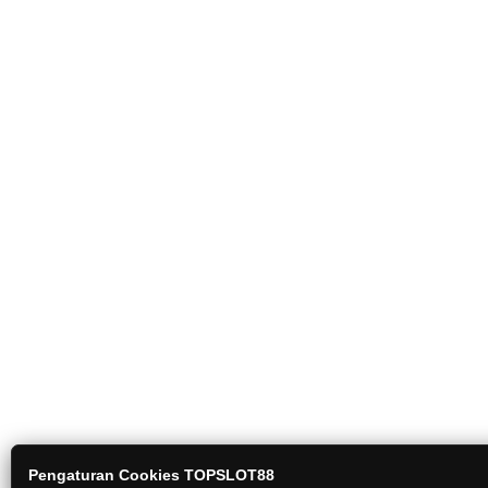
Pengaturan Cookies TOPSLOT88