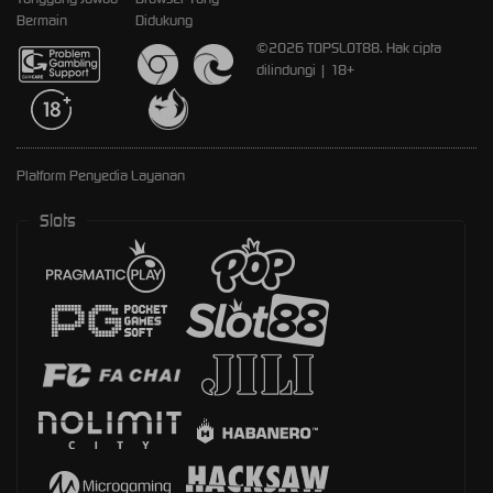
Bermain
Didukung
©2026 TOPSLOT88. Hak cipta
dilindungi | 18+
Platform Penyedia Layanan
Slots