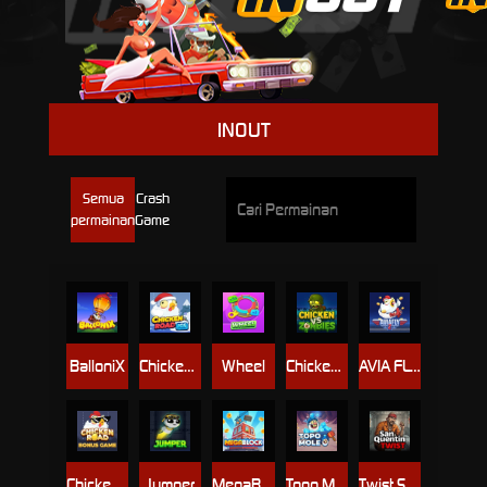
INOUT
Semua
Crash
permainan
Game
BalloniX
Chicken Road Ice
Wheel
Chicken vs Zombies
AVIA FLY 2
Chicken Road Bonus
Jumper
MegaBlock
Topo Mole
Twist San Quentin