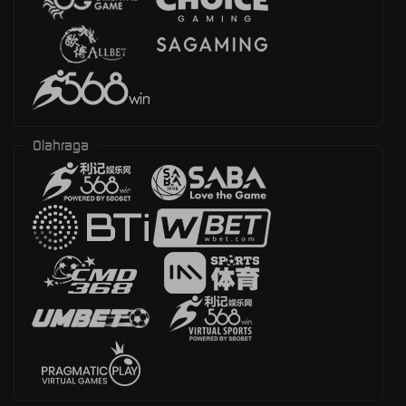
Olahraga