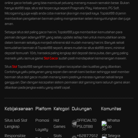
online gacor terbaik yang bisa membuat peluang menang maxwin semakin besar. Bukan
hanya slot88 saja, situs slot terpercaya seperti Pragmatic Play, Habanero, PG Soft,
Microgaming juga wajib anda coba mainkan jika ingin menjadi kaya. Topslot88 di jamin
memberikan pengalaman bermain paling mengesankan selain menguntungkan dan juga
aman.
Sebagai situs slot paling gacor hari ini, Topslot88 juga memberikan kemudahan para
pemain dengan adanya RTP yang selalu update setiap hari untuk memudahkan anda
dalam bermain sekaligus menjadi referensi slot mudah menang hari ini. Banyak sekali
kemudahan bermain di Topslot88 seperti, akses mudah ke situs slot88 resmi, minimal
deposit termurah 10rb, transaksi paling lengkap slot deposit dana pulsa, dan yang paling
menarik yaitu semua game
Slot Gacor
sudah pasti mendapakan kemenangan maxwin.
Situs
Slot
Topslot88 sangat mememtingkan kecepatan dan kualitas yang diberikan.
Contohnya yaitu pelayanan yang sopan dan ramah kami berikan sehingga saat member
bermain situs slot gacor mudah menang kami pastinya merasa nyaman sekali tanpa
gangguan. Dan dengan kecepatan sistem permaian slot gaming kami seluruh game akan
diberikan pada jangka waktu yang relatif cepat.
Kebijaksanaan
Platform
Kategori
Dukungan
Komunitas
Situs Judi Slot
Promosi
Hot
OFFICIALTO
Whatsa
Lengkap
Games
PSLOT88
pp
Loyalty
Responsible
Slots
+62877912
Telegra