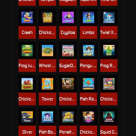
Crash
Chicken Banana
Cryptos
Limbo
Twist X-mas
Frog Jump
Wheel Out
SugarDaddy
Pengu Sport
Frog Road
Chicken Shoot
Tower
Chicken Road Gold
Fish Road
Chicken Road Race
Diver
Fish Boom
Penalty Nations Cup
Chicken Road Vegas
Squid Gamebler