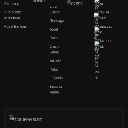
Referral
Gambling
07299
m
Live
Syarat dan
Casino
INSTAG
Ketentuan
RAM
Olahraga
Pusat Bantuan
messag
Togel
e
Race
facebo
Crash
ok
Game
Arcade
Poker
E-Sports
Sabung
Ayam
TARUHAN SLOT