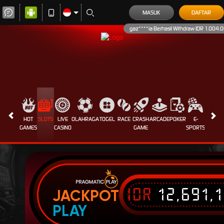
MASUK
DAFTAR
gaz****ia Berhasil Withdraw IDR 1.004.
HOT
SLOTS
LIVE
OLAHRAGA
TOGEL
RACE
CRASH
ARCADE
POKER
E-
SABUN
GAMES
CASINO
GAME
SPORTS
AYAM
IDR
12,691,
JACKPOT
PLAY