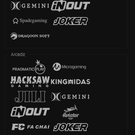
Arcade