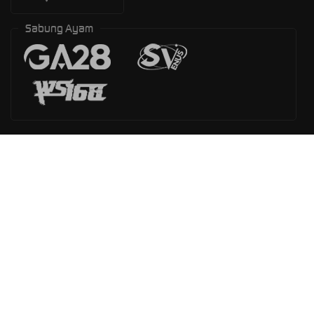
Sabung Ayam