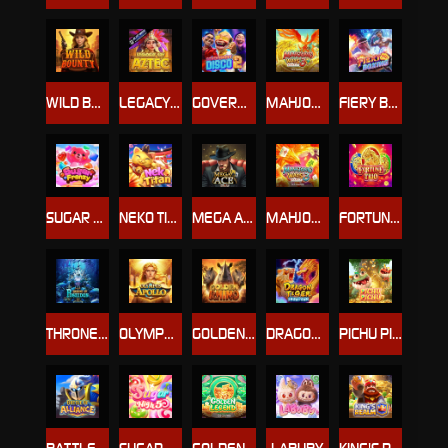
WILD BOUNTY
LEGACY OF AZTEC
GOVERNMENT DISCO 2
MAHJONG WAYS 3+
FIERY BOXING
SUGAR FRENZY
NEKO TITAN
MEGA ACE
MAHJONG WAYS 3
FORTUNE TRIO
THRONE OF POSEIDON
OLYMPUS APOLLO
GOLDEN RHINO
DRAGON TIGER SHOWDOWN
PICHU PICHU