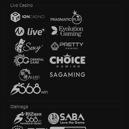
Live Casino
Olahraga