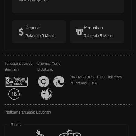
tidak dapat diproses
Deposit
Penarikan
Rata-rata 3 Menit
Rata-rata 5 Menit
Tanggung Jawab
Browser Yang
Bermain
Didukung
©2026 TOPSLOT88. Hak cipta
dilindungi | 18+
Platform Penyedia Layanan
Slots