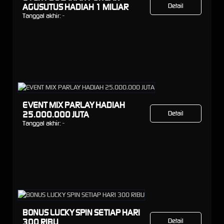
AGUSUTUS HADIAH 1 MILIAR
Detail
Tanggal akhir:
-
EVENT MIX PARLAY HADIAH
25.000.000 JUTA
Detail
Tanggal akhir:
-
BONUS LUCKY SPIN SETIAP HARI
300 RIBU
Detail