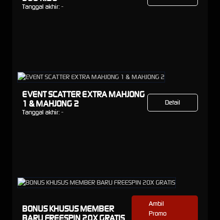
Tanggal akhir:
-
EVENT SCATTER EXTRA MAHJONG
1 & MAHJONG 2
Detail
Tanggal akhir:
-
Ambil
BONUS KHUSUS MEMBER
Promo
BARU FREESPIN 20X GRATIS