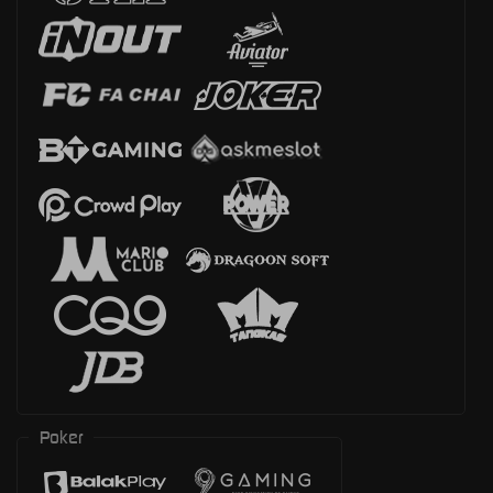
Poker