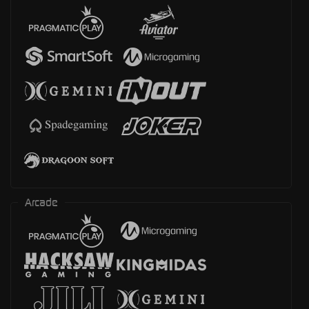
Arcade