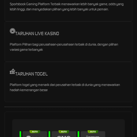
Sportsbook Gaming Platform Terbaik menawarkan lebih banyak game, odds yang
lebih tinggi, dan menyediakan pilihan yang lebih banyak untuk pemain.
TARUHAN LIVE KASINO
Platform Pilihan bagi perusahaan-perusahaan terbaik di dunia, dengan pilihan
variasi game terbanyak
TARUHAN TOGEL
Platform togel yang menarik dari perusahan terbaik di dunia yang menawarkan
hadiah kemenangan besar