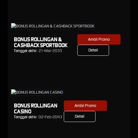
BONUS ROLLINGAN &
Ambil Promo
CASHBACK SPORTBOOK
Detail
Tanggal akhir:
21-Mar-2035
BONUS ROLLINGAN
Ambil Promo
CASINO
Detail
Tanggal akhir:
02-Feb-2043