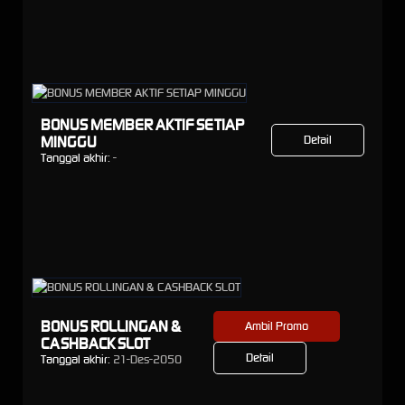
BONUS MEMBER AKTIF SETIAP
MINGGU
Detail
Tanggal akhir:
-
BONUS ROLLINGAN &
Ambil Promo
CASHBACK SLOT
Detail
Tanggal akhir:
21-Des-2050