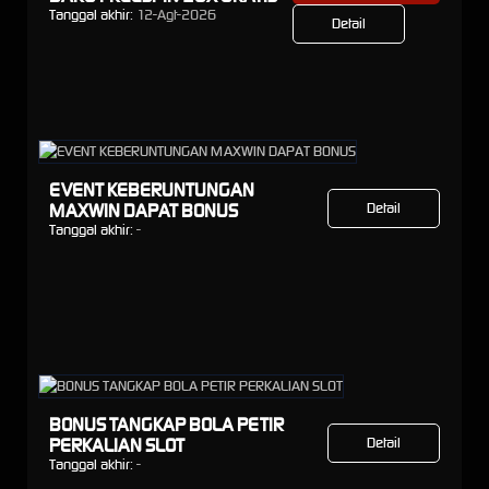
Tanggal akhir:
12-Agt-2026
Detail
EVENT KEBERUNTUNGAN
MAXWIN DAPAT BONUS
Detail
Tanggal akhir:
-
BONUS TANGKAP BOLA PETIR
PERKALIAN SLOT
Detail
Tanggal akhir:
-