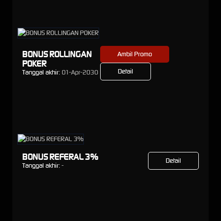
BONUS ROLLINGAN
Ambil Promo
POKER
Detail
Tanggal akhir:
01-Apr-2030
BONUS REFERAL 3%
Detail
Tanggal akhir:
-