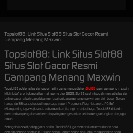
Topslot88: Link Situs Slot88 Situs Slot Gacor Resmi
Gampang Menang Maxwin
Topslot88: Link Situs Slot88
Situs Slot Gacor Resmi
Gampang Menang Maxwin
Topslot88 adalah situs slot gacor hari ini yang menyediakan
Slot88
resmi gampang maxwin
klik link daftar untuk mulai bermain game viral 2025. Slot88 saat ini sudah menjadi situs slot
online gacor terbaik yang bisa membuat peluang menang maxwin semakin besar. Bukan
hanya slot88 saja, situs slot terpercaya seperti Pragmatic Play, Habanero, PG Soft,
Microgaming juga wajib anda coba mainkan jika ingin menjadi kaya. Topslot88 di jamin
memberikan pengalaman bermain paling mengesankan selain menguntungkan dan juga
aman.
Sebagai situs slot paling gacor hari ini, Topslot88 juga memberikan kemudahan para
pemain dengan adanya RTP yang selalu update setiap hari untuk memudahkan anda