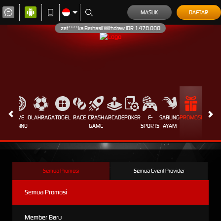
MASUK
DAFTAR
zet****ka Berhasil Withdraw IDR 1.478.000
LOTS
LIVE
OLAHRAGA
TOGEL
RACE
CRASH
ARCADE
POKER
E-
SABUNG
PROMOSI
CASINO
GAME
SPORTS
AYAM
Semua Promosi
Semua Event Provider
Semua Promosi
Member Baru