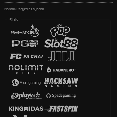
Platform Penyedia Layanan
Slots