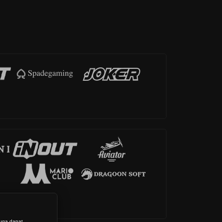
juga dapat