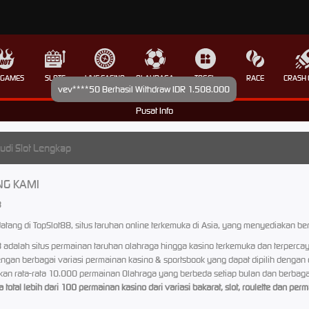
 GAMES
SLOTS
LIVE CASINO
OLAHRAGA
TOGEL
RACE
CRASH
vev****50 Berhasil Withdraw IDR 1.508.000
Pusat Info
Judi Slot Lengkap
NG KAMI
8
atang di TopSlot88, situs taruhan online terkemuka di Asia, yang menyediakan be
 adalah situs permainan taruhan olahraga hingga kasino terkemuka dan terperca
engan berbagai variasi permainan kasino & sportsbook yang dapat dipilih dengan o
n rata-rata 10.000 permainan Olahraga yang berbeda setiap bulan dan berbagai
 total lebih dari 100 permainan kasino dari variasi bakarat, slot, roulette dan pe