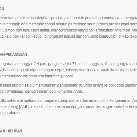
AN
an dan privat serta integritas produk kami adalah poros fundamental dari penga
 tercanggih dan memperbaharui semua permainan serta proses-proses kami seca
% aman dan adil. Kami selalu mengutamakan menjaga kerahasiaan informasi An
a ke pihak ketiga, kecuali diharuskan sesuai dengan yang disebutkan di Kebijakan
AN PELANGGAN
layanan pelanggan 24 jam, yang tersedia 7 hari seminggu, staf kami yang ram
 hadapi akan ditangani dengan cepat, efisien, dan secara ramah. Kami memberik
memberikan kerahasiaan informasi pribadi.
a kami adalah selalu memberikan pengalaman taruhan online terbaik bagi pemain
 dan Whatsapp, dengan saran dan komentar Anda.
ilki beberapa metode pembayaran yang mudah dan aman, demi kenyamanan Anda.
ucian uang (AML), dan kami bekerja sama dengan badan keuangan serta badan pe
n peraturan.
 & HIBURAN