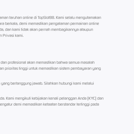
laman taruhan online di TopSlot88. Kami selalu mengutamakan
ra berkala, demi memastikan pengalaman permainan online
da, dan kami tidak akan pernah membagikannya ataupun
 Privasi kami.
ah dan profesional akan memastikan bahwa semua masalah
an prioritas tinggi untuk memastikan sistem pembayaran yang
 yang bertanggung jawab. Silahkan hubungi kami melalui
 Kami mengikuti kebijakan kenali pelanggan Anda (KYC) dan
ngatur demi memastikan ketaatan berstandar tertinggi pada