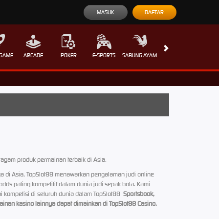
MASUK
DAFTAR
 GAME
ARCADE
POKER
E-SPORTS
SABUNG AYAM
PROMOSI
ragam produk permainan terbaik di Asia.
ya di Asia, TopSlot88 menawarkan pengalaman judi online
dds paling kompetitif dalam dunia judi sepak bola. Kami
 kompetisi di seluruh dunia dalam TopSlot88
Sportsbook,
rmainan kasino lainnya dapat dimainkan di TopSlot88 Casino.