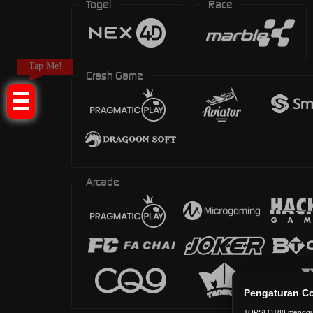
Togel
Race
Tap Me!
Crash Game
Arcade
Pengaturan C
TOPSLOT88 menggunak