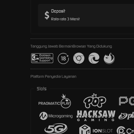
Deposit
Rata-rata 3 Menit
Tanggung Jawab Bermain
Browser Yang Didukung
Platform Penyedia Layanan
Slots