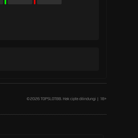
©2026 TOPSLOT88. Hak cipta dilindungi | 18+