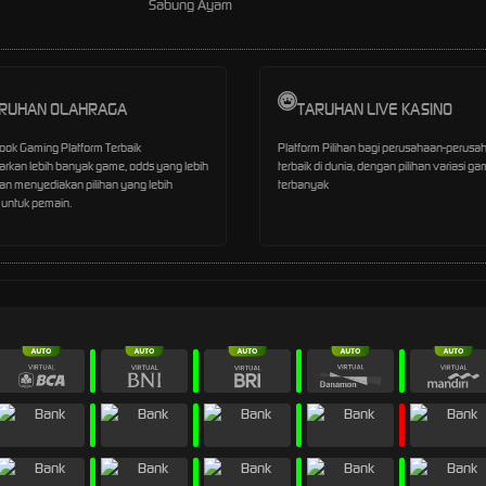
Sabung Ayam
RUHAN OLAHRAGA
TARUHAN LIVE KASINO
ook Gaming Platform Terbaik
Platform Pilihan bagi perusahaan-perusa
kan lebih banyak game, odds yang lebih
terbaik di dunia, dengan pilihan variasi g
 dan menyediakan pilihan yang lebih
terbanyak
untuk pemain.