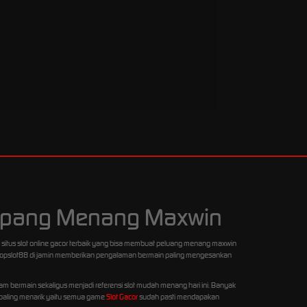
 Gampang Menang Maxwin
i situs slot online gacor terbaik yang bisa membuat peluang menang maxwin
aya. Topslot88 di jamin memberikan pengalaman bermain paling mengesankan
m bermain sekaligus menjadi referensi slot mudah menang hari ini. Banyak
ng paling menarik yaitu semua game
Slot Gacor
sudah pasti mendapakan