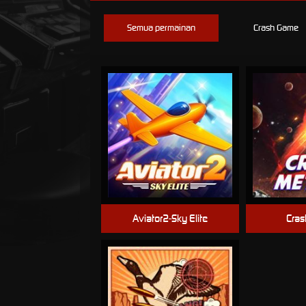
Semua permainan
Crash Game
Aviator2-Sky Elite
Cras