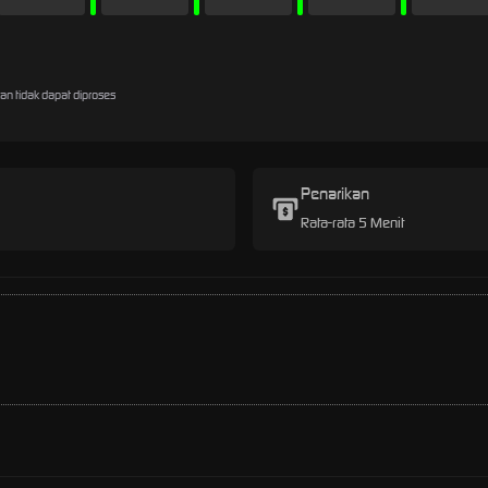
an tidak dapat diproses
Penarikan
Rata-rata 5 Menit