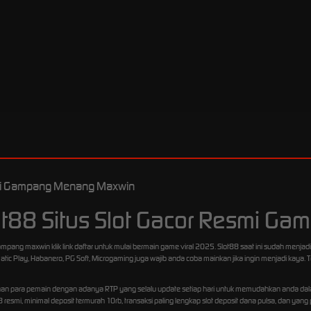
Resmi Gampang Menang Maxwin
Slot88 Situs Slot Gacor Resmi
mpang maxwin klik link daftar untuk mulai bermain game viral 2025. Slot88 saat ini sudah menjad
agmatic Play, Habanero, PG Soft, Microgaming juga wajib anda coba mainkan jika ingin menjadi k
dahan para pemain dengan adanya RTP yang selalu update setiap hari untuk memudahkan anda dala
 resmi, minimal deposit termurah 10rb, transaksi paling lengkap slot deposit dana pulsa, dan ya