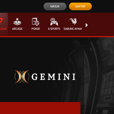
MASUK
DAFTAR
 GAME
ARCADE
POKER
E-SPORTS
SABUNG AYAM
PROMOSI