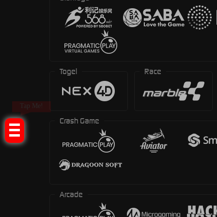
Togel
Race
Tap Me!
Crash Game
Arcade