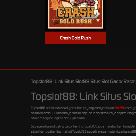
Crash Gold Rush
Topslot88: Link Situs Slot88 Situs Slot Gacor 
Topslot88: Link Situs 
Topslot88 adalah situs slot gacor hari ini yang menyediakan
Slot88
resmi ga
semakin besar. Bukan hanya slot88 saja, situs slot terpercaya seperti Pr
selain menguntungkan dan juga aman.
Sebagai situs slot paling gacor hari ini, Topslot88 juga memberikan kemu
sekali kemudahan bermain di Topslot88 seperti, akses mudah ke situs slot88