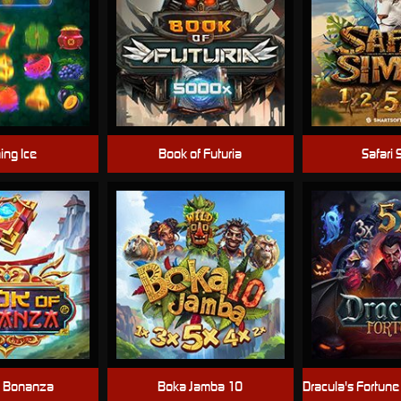
ing Ice
Book of Futuria
Safari 
f Bonanza
Boka Jamba 10