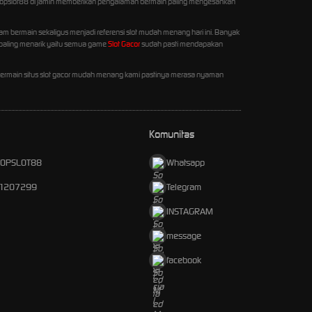
aya. Topslot88 di jamin memberikan pengalaman bermain paling mengesankan
m bermain sekaligus menjadi referensi slot mudah menang hari ini. Banyak
ng paling menarik yaitu semua game
Slot Gacor
sudah pasti mendapakan
bermain situs slot gacor mudah menang kami pastinya merasa nyaman
Komunitas
TOPSLOT88
Whatsapp
1207299
Telegram
INSTAGRAM
message
facebook