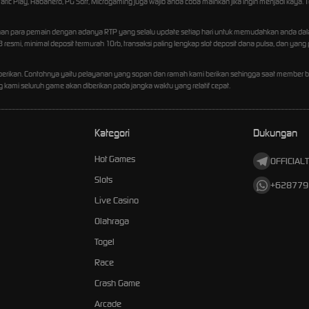
agmatic Play, Habanero, PG Soft, Microgaming juga wajib anda coba mainkan jika ingin menjadi k
dahan para pemain dengan adanya RTP yang selalu update setiap hari untuk memudahkan anda dala
 resmi, minimal deposit termurah 10rb, transaksi paling lengkap slot deposit dana pulsa, dan ya
erikan. Contohnya yaitu pelayanan yang sopan dan ramah kami berikan sehingga saat member 
kami seluruh game akan diberikan pada jangka waktu yang relatif cepat.
Kategori
Dukungan
Hot Games
OFFICIAL
Slots
+628779
Live Casino
Olahraga
Togel
Race
Crash Game
Arcade