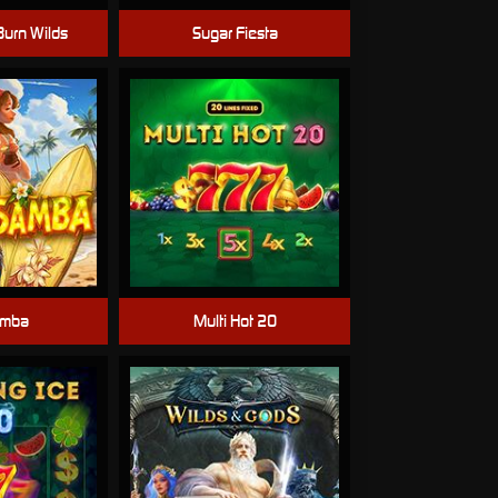
Burn Wilds
Sugar Fiesta
amba
Multi Hot 20