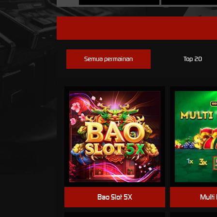
Semua permainan
Top 20
Bao Slot 5X
Multi