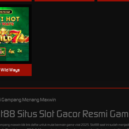
t Wild Ways
Resmi Gampang Menang Maxwin
Slot88 Situs Slot Gacor Resmi
mpang maxwin klik link daftar untuk mulai bermain game viral 2025. Slot88 saat ini sudah menjad