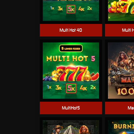
Multi Hot 40
Multi 
MultiHot5
Mad