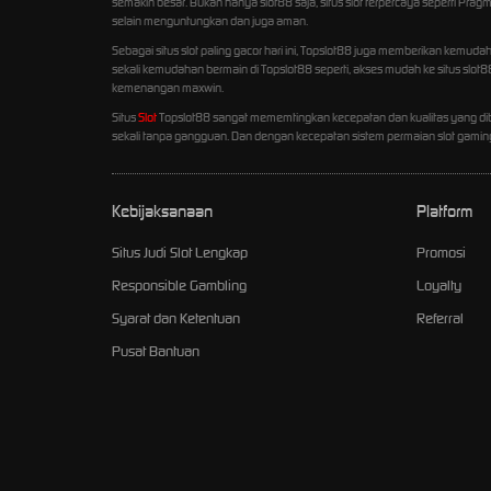
semakin besar. Bukan hanya slot88 saja, situs slot terpercaya seperti Pr
selain menguntungkan dan juga aman.
Sebagai situs slot paling gacor hari ini, Topslot88 juga memberikan kemu
sekali kemudahan bermain di Topslot88 seperti, akses mudah ke situs slot88
kemenangan maxwin.
Situs
Slot
Topslot88 sangat mememtingkan kecepatan dan kualitas yang dib
sekali tanpa gangguan. Dan dengan kecepatan sistem permaian slot gaming 
Kebijaksanaan
Platform
Situs Judi Slot Lengkap
Promosi
Responsible Gambling
Loyalty
Syarat dan Ketentuan
Referral
Pusat Bantuan