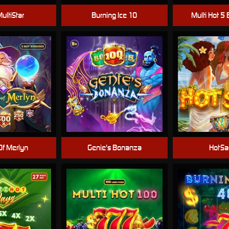
ultiStar
Burning Ice 10
Multi Hot 5 
Of Merlyn
Genie's Bonanza
HotS