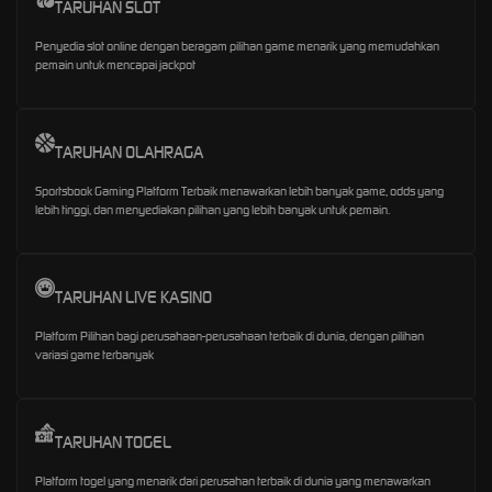
TARUHAN SLOT
Penyedia slot online dengan beragam pilihan game menarik yang memudahkan
pemain untuk mencapai jackpot
TARUHAN OLAHRAGA
Sportsbook Gaming Platform Terbaik menawarkan lebih banyak game, odds yang
lebih tinggi, dan menyediakan pilihan yang lebih banyak untuk pemain.
TARUHAN LIVE KASINO
Platform Pilihan bagi perusahaan-perusahaan terbaik di dunia, dengan pilihan
variasi game terbanyak
TARUHAN TOGEL
Platform togel yang menarik dari perusahan terbaik di dunia yang menawarkan