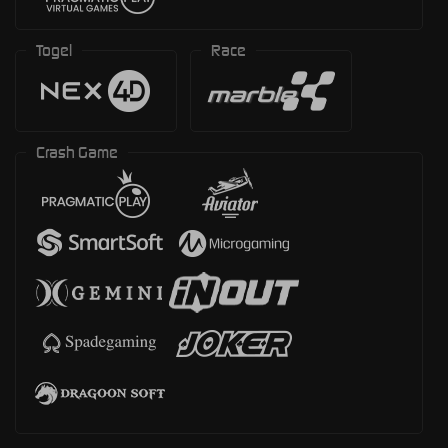
Togel
Race
Crash Game