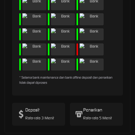
* Selama bank maintenance dan bank offline deposit dan penarikan
tidak dapat diproses
Deposit
Penarikan
Rata-rata 3 Menit
Rata-rata 5 Menit