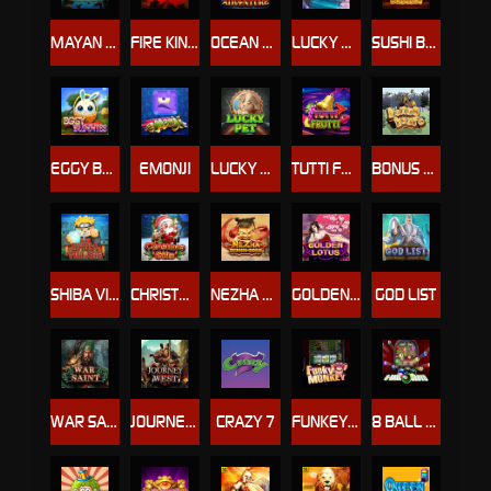
MAYAN TEMPLE
FIRE KINGDOM
OCEAN ADVENTURE
LUCKY BEASTS
SUSHI BONANZA
EGGY BUNNIES
EMONJI
LUCKY PET
TUTTI FRUTTI
BONUS BEAR
SHIBA VILLAGE
CHRISTMAS GIFT
NEZHA DEMON REBORN
GOLDEN LOTUS
GOD LIST
WAR SAINT
JOURNEY WEST
CRAZY 7
FUNKEY MONKEY
8 BALL SLOTS