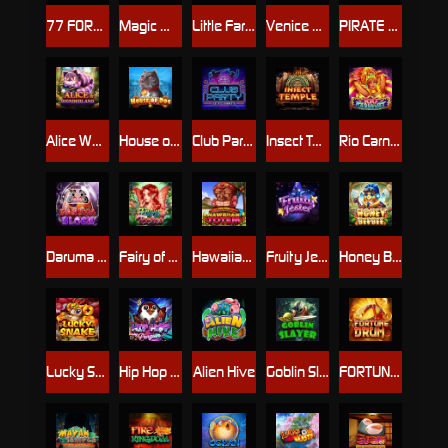
77 FORTUNE
Magic Wheel
Little Farm
Venice Mask
PIRATE LEGEND
Alice Wonderland
House of Dog
Club Party
Insect Temple
Rio Carnival
Daruma Block
Fairy of Riches
Hawaiian Totem
Fruity Jester
Honey Bee Bee
Lucky Snake
Hip Hop Penguin
Alien Hive
Goblin Slayer
FORTUNE DRUM