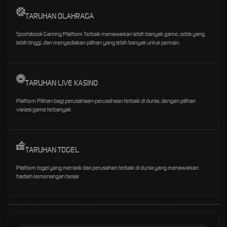
TARUHAN OLAHRAGA
Sportsbook Gaming Platform Terbaik menawarkan lebih banyak game, odds yang
lebih tinggi, dan menyediakan pilihan yang lebih banyak untuk pemain.
TARUHAN LIVE KASINO
Platform Pilihan bagi perusahaan-perusahaan terbaik di dunia, dengan pilihan
variasi game terbanyak
TARUHAN TOGEL
Platform togel yang menarik dari perusahan terbaik di dunia yang menawarkan
hadiah kemenangan besar