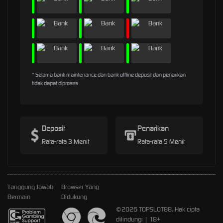
* Selama bank maintenance dan bank offline deposit dan penarikan
tidak dapat diproses
Deposit
Penarikan
Rata-rata 3 Menit
Rata-rata 5 Menit
Tanggung Jawab
Browser Yang
Bermain
Didukung
©2026 TOPSLOT88. Hak cipta
dilindungi | 18+