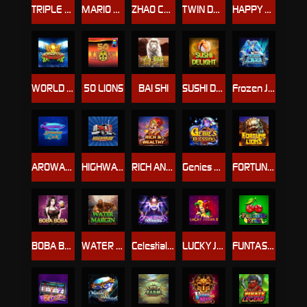
TRIPLE TWISTER
MARIO AND FRIENDS
ZHAO CAI JIN BAO
TWIN DRAGON
HAPPY NEW YEAR
WORLD CUP FRENZY
50 LIONS
BAI SHI
SUSHI DELIGHT
Frozen Joker
AROWANAS LUCK
HIGHWAY KING
RICH AND WEALTHY
Genies Blessing
FORTUNE LIONS
BOBA BOBA
WATER MARGIN
Celestial Goddess
LUCKY JOKER 5
FUNTASTIC FRUIT