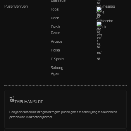
Olahraga
Pusat Bantuan
messag
Togel
e
Race
facebo
Crash
ok
Game
Arcade
Poker
E-Sports
Sabung
Ayam
TARUHAN SLOT
Penyedia slot online dengan beragam pilihan game menarik yang memudahkan
pemain untuk mencapai jackpot