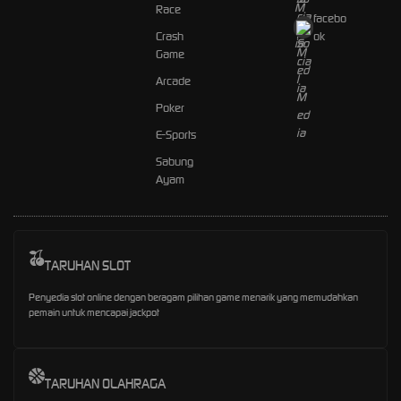
Race
facebo
Crash
ok
Game
Arcade
Poker
E-Sports
Sabung
Ayam
TARUHAN SLOT
Penyedia slot online dengan beragam pilihan game menarik yang memudahkan
pemain untuk mencapai jackpot
TARUHAN OLAHRAGA