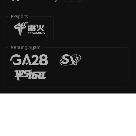
E-Sports
Sabung Ayam