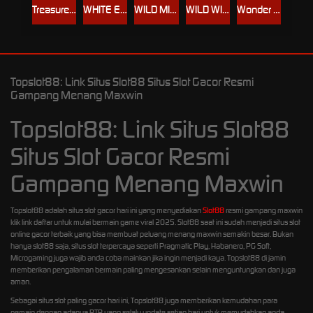
Treasures of Olympus 1000
WHITE ELEPHANT
WILD MINER
WILD WITCH SUGAR BONANZA
Wonder Ace
Topslot88: Link Situs Slot88 Situs Slot Gacor Resmi
Gampang Menang Maxwin
Topslot88: Link Situs Slot88
Situs Slot Gacor Resmi
Gampang Menang Maxwin
Topslot88 adalah situs slot gacor hari ini yang menyediakan
Slot88
resmi gampang maxwin
klik link daftar untuk mulai bermain game viral 2025. Slot88 saat ini sudah menjadi situs slot
online gacor terbaik yang bisa membuat peluang menang maxwin semakin besar. Bukan
hanya slot88 saja, situs slot terpercaya seperti Pragmatic Play, Habanero, PG Soft,
Microgaming juga wajib anda coba mainkan jika ingin menjadi kaya. Topslot88 di jamin
memberikan pengalaman bermain paling mengesankan selain menguntungkan dan juga
aman.
Sebagai situs slot paling gacor hari ini, Topslot88 juga memberikan kemudahan para
pemain dengan adanya RTP yang selalu update setiap hari untuk memudahkan anda