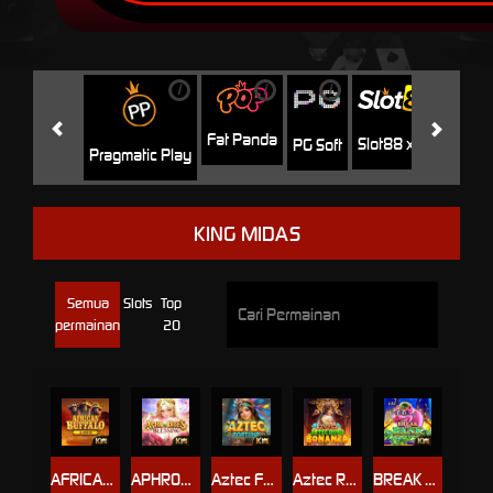
i
i
i
i
i
Facha
Fat Panda
Slot88 x PP
PG Soft
Pragmatic Play
KING MIDAS
Semua
Slots
Top
permainan
20
AFRICAN BUFFALO 5000
APHRODITE’S BLESSING
Aztec Fortune
Aztec Rush Bonanza
BREAK THE BANK