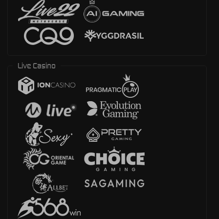
Live Casino