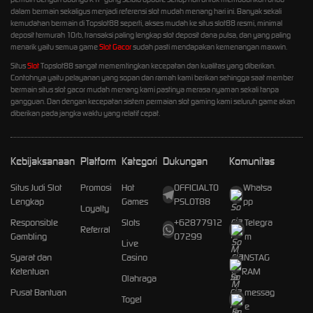
dalam bermain sekaligus menjadi referensi slot mudah menang hari ini. Banyak sekali
kemudahan bermain di Topslot88 seperti, akses mudah ke situs slot88 resmi, minimal
deposit termurah 10rb, transaksi paling lengkap slot deposit dana pulsa, dan yang paling
menarik yaitu semua game
Slot Gacor
sudah pasti mendapakan kemenangan maxwin.
Situs
Slot
Topslot88 sangat mememtingkan kecepatan dan kualitas yang diberikan.
Contohnya yaitu pelayanan yang sopan dan ramah kami berikan sehingga saat member
bermain situs slot gacor mudah menang kami pastinya merasa nyaman sekali tanpa
gangguan. Dan dengan kecepatan sistem permaian slot gaming kami seluruh game akan
diberikan pada jangka waktu yang relatif cepat.
Kebijaksanaan
Platform
Kategori
Dukungan
Komunitas
Situs Judi Slot
Promosi
Hot
OFFICIALTO
Whatsa
Lengkap
Games
PSLOT88
pp
Loyalty
Responsible
Slots
+62877912
Telegra
Referral
Gambling
07299
m
Live
Syarat dan
Casino
INSTAG
Ketentuan
RAM
Olahraga
Pusat Bantuan
messag
Togel
e