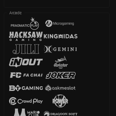
Arcade