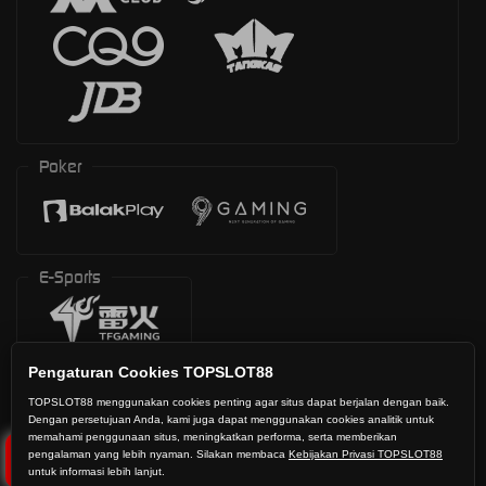
Poker
E-Sports
Pengaturan Cookies TOPSLOT88
Sabung Ayam
TOPSLOT88 menggunakan cookies penting agar situs dapat berjalan dengan baik.
Tap Me!
Dengan persetujuan Anda, kami juga dapat menggunakan cookies analitik untuk
memahami penggunaan situs, meningkatkan performa, serta memberikan
pengalaman yang lebih nyaman. Silakan membaca
Kebijakan Privasi TOPSLOT88
untuk informasi lebih lanjut.