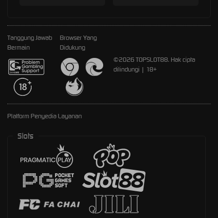
Tanggung Jawab
Browser Yang
Bermain
Didukung
©2026 TOPSLOT88. Hak cipta
dilindungi | 18+
Platform Penyedia Layanan
Slots