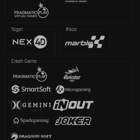
Togel
Race
Crash Game