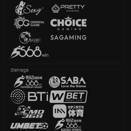
Olahraga