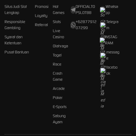
Situs Judi Slot
Promosi
Hot
OFFICIALTO
Whatsa
Lengkap
Games
PSLOT88
pp
Loyalty
Responsible
Slots
+62877912
Telegra
Referral
Gambling
07299
m
Live
Syarat dan
Casino
INSTAG
Ketentuan
RAM
Olahraga
Pusat Bantuan
messag
Togel
e
Race
facebo
Crash
ok
Game
Arcade
Poker
E-Sports
Sabung
Ayam