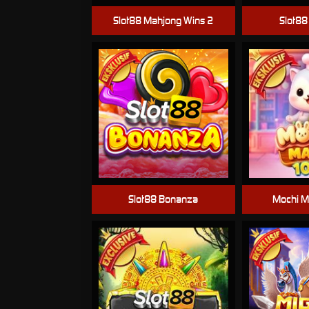
Slot88 Mahjong Wins 2
Slot88
Slot88 Bonanza
Mochi M