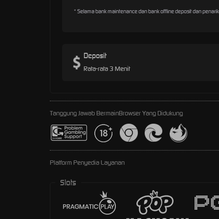
* Selama bank maintenance dan bank offline deposit dan penarik
Deposit
Rata-rata 3 Menit
Tanggung Jawab Bermain
Browser Yang Didukung
Platform Penyedia Layanan
Slots