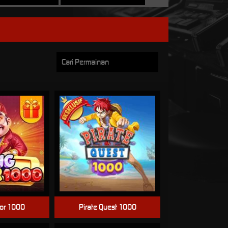
IDR
14,221,200.00
Kadita Ocean Fury
1****y
IDR
8,793,600.00
Kadita Ocean Fury
i***o
IDR
7,981,600.00
Gates of Olympus Super Scatter
bonc****s
IDR
7,320,000.00
Bee Keeper
win****8
IDR
5,478,000.00
Mahjong Wins 3 – Black Scatter
angg****o
IDR
5,235,200.00
Sweet Bonanza Xmas
or 1000
Pirate Quest 1000
kodoklo****1
IDR
5,045,750.00