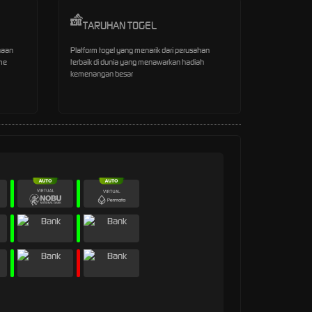
TARUHAN TOGEL
haan
Platform togel yang menarik dari perusahan
ame
terbaik di dunia yang menawarkan hadiah
kemenangan besar