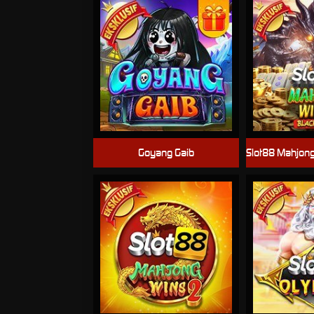
Goyang Gaib