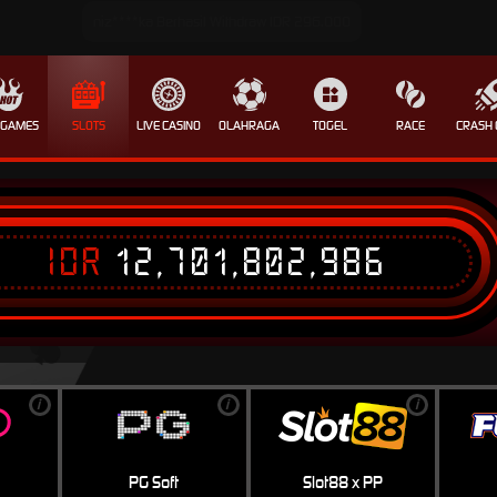
 GAMES
SLOTS
LIVE CASINO
OLAHRAGA
TOGEL
RACE
CRASH
niz****ka Berhasil Withdraw IDR 296.000
IDR
12,701,802,986
i
i
i
a
PG Soft
Slot88 x PP