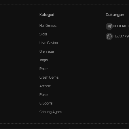
Kategori
Dukungan
Hot Games
OFFICIAL
Slots
+628779
Live Casino
Olahraga
Togel
Race
Crash Game
Arcade
Poker
E-Sports
Sabung Ayam