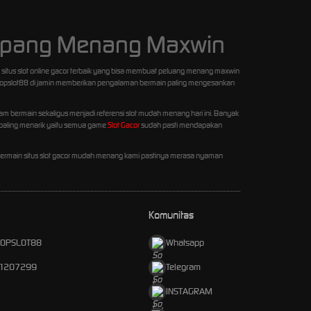
 Gampang Menang Maxwin
i situs slot online gacor terbaik yang bisa membuat peluang menang maxwin
aya. Topslot88 di jamin memberikan pengalaman bermain paling mengesankan
m bermain sekaligus menjadi referensi slot mudah menang hari ini. Banyak
ng paling menarik yaitu semua game
Slot Gacor
sudah pasti mendapakan
bermain situs slot gacor mudah menang kami pastinya merasa nyaman
Komunitas
TOPSLOT88
Whatsapp
1207299
Telegram
INSTAGRAM