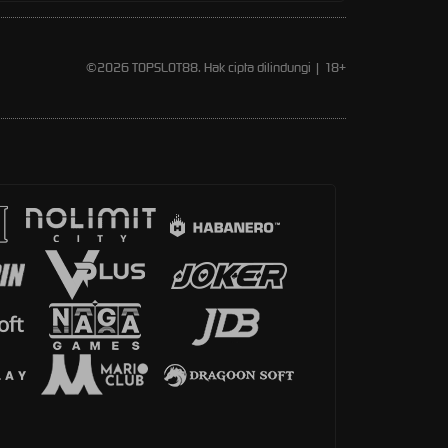
©2026 TOPSLOT88. Hak cipta dilindungi | 18+