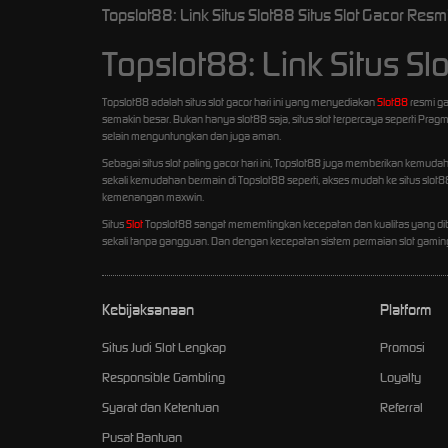
Topslot88: Link Situs Slot88 Situs Slot Gacor 
Topslot88: Link Situs 
Topslot88 adalah situs slot gacor hari ini yang menyediakan
Slot88
resmi ga
semakin besar. Bukan hanya slot88 saja, situs slot terpercaya seperti Pr
selain menguntungkan dan juga aman.
Sebagai situs slot paling gacor hari ini, Topslot88 juga memberikan kemu
sekali kemudahan bermain di Topslot88 seperti, akses mudah ke situs slot88
kemenangan maxwin.
Situs
Slot
Topslot88 sangat mememtingkan kecepatan dan kualitas yang dib
sekali tanpa gangguan. Dan dengan kecepatan sistem permaian slot gaming 
Kebijaksanaan
Platform
Situs Judi Slot Lengkap
Promosi
Responsible Gambling
Loyalty
Syarat dan Ketentuan
Referral
Pusat Bantuan