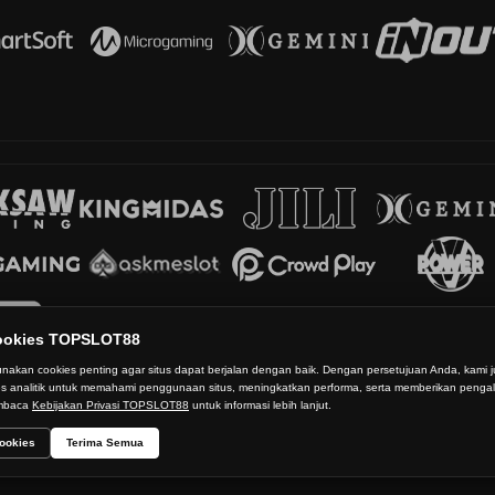
ookies TOPSLOT88
an cookies penting agar situs dapat berjalan dengan baik. Dengan persetujuan Anda, kami 
Sports
Sabung Ayam
 analitik untuk memahami penggunaan situs, meningkatkan performa, serta memberikan penga
embaca
Kebijakan Privasi TOPSLOT88
untuk informasi lebih lanjut.
Cookies
Terima Semua