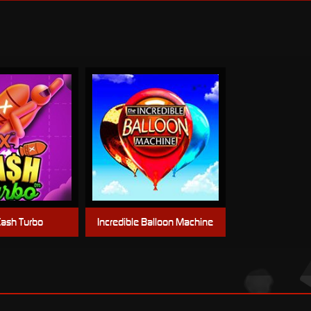
Cash Turbo
Incredible Balloon Machine