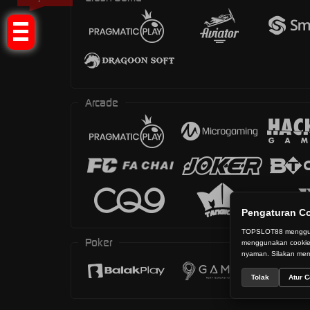
Arcade
Pengaturan C
TOPSLOT88 menggunak
Poker
E-
menggunakan cookies
nyaman. Silakan m
Tolak
Atur 