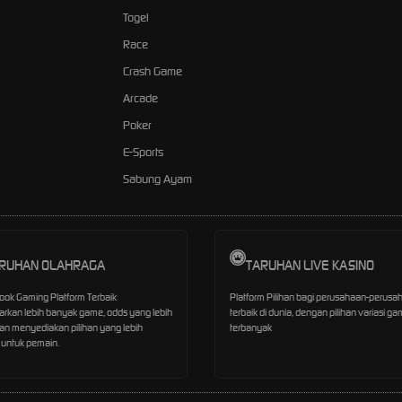
Togel
Race
Crash Game
Arcade
Poker
E-Sports
Sabung Ayam
RUHAN OLAHRAGA
TARUHAN LIVE KASINO
ook Gaming Platform Terbaik
Platform Pilihan bagi perusahaan-perusa
kan lebih banyak game, odds yang lebih
terbaik di dunia, dengan pilihan variasi g
 dan menyediakan pilihan yang lebih
terbanyak
untuk pemain.