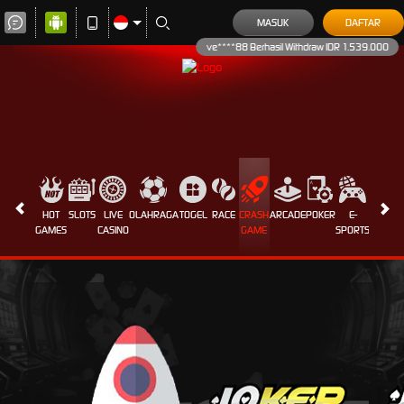
MASUK
DAFTAR
ve****88 Berhasil Withdraw IDR 1.539.000
HOT
SLOTS
LIVE
OLAHRAGA
TOGEL
RACE
CRASH
ARCADE
POKER
E-
SABUN
GAMES
CASINO
GAME
SPORTS
AYAM