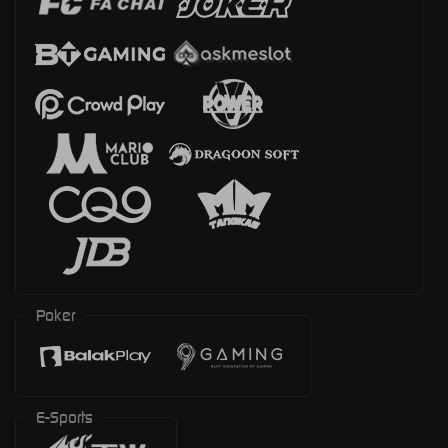
Poker
E-Sports