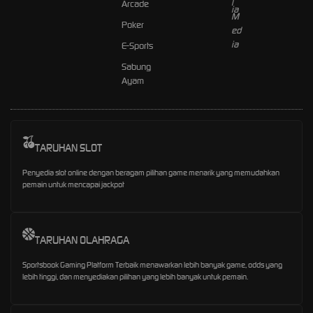
Arcade
Poker
E-Sports
Sabung
Ayam
TARUHAN SLOT
Penyedia slot online dengan beragam pilihan game menarik yang memudahkan
pemain untuk mencapai jackpot
TARUHAN OLAHRAGA
Sportsbook Gaming Platform Terbaik menawarkan lebih banyak game, odds yang
lebih tinggi, dan menyediakan pilihan yang lebih banyak untuk pemain.