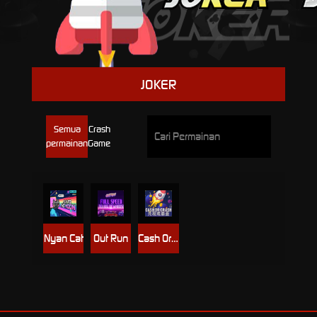
JOKER
Semua
Crash
permainan
Game
Nyan Cat
Out Run
Cash Or Crash