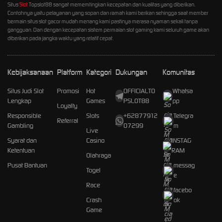
Situs
Slot
Topslot88 sangat mememtingkan kecepatan dan kualitas yang diberikan.
Contohnya yaitu pelayanan yang sopan dan ramah kami berikan sehingga saat member
bermain situs slot gacor mudah menang kami pastinya merasa nyaman sekali tanpa
gangguan. Dan dengan kecepatan sistem permaian slot gaming kami seluruh game akan
diberikan pada jangka waktu yang relatif cepat.
Kebijaksanaan
Platform
Kategori
Dukungan
Komunitas
Situs Judi Slot
Promosi
Hot
OFFICIALTO
Whatsa
Lengkap
Games
PSLOT88
pp
Loyalty
Responsible
Slots
+62877912
Telegra
Referral
Gambling
07299
m
Live
Syarat dan
Casino
INSTAG
Ketentuan
RAM
Olahraga
Pusat Bantuan
messag
Togel
e
Race
facebo
Crash
ok
Game