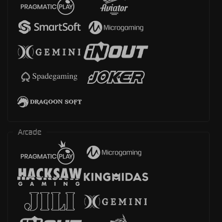
Arcade