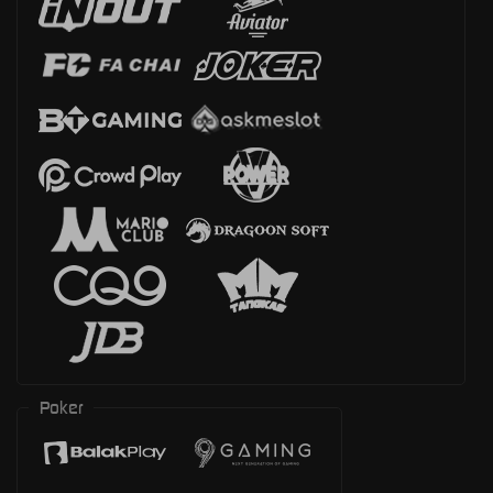
Poker