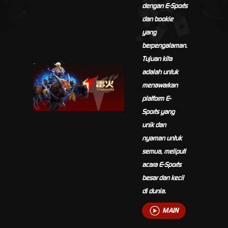
dengan E-Sports
dan bookie
yang
berpengalaman.
Tujuan kita
adalah untuk
menawarkan
platform E-
Sports yang
unik dan
nyaman untuk
semua, meliputi
acara E-Sports
besar dan kecil
di dunia.
MAIN