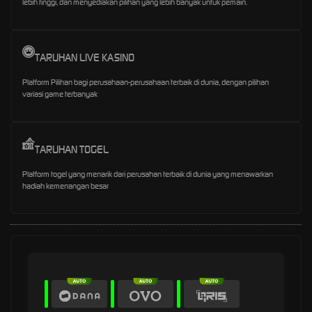
lebih tinggi, dan menyediakan pilihan yang lebih banyak untuk pemain.
TARUHAN LIVE KASINO
Platform Pilihan bagi perusahaan-perusahaan terbaik di dunia, dengan pilihan
variasi game terbanyak
TARUHAN TOGEL
Platform togel yang menarik dari perusahan terbaik di dunia yang menawarkan
hadiah kemenangan besar