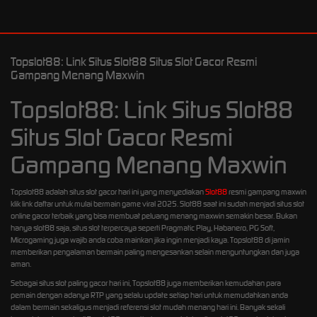
Topslot88: Link Situs Slot88 Situs Slot Gacor Resmi
Gampang Menang Maxwin
Topslot88: Link Situs Slot88
Situs Slot Gacor Resmi
Gampang Menang Maxwin
Topslot88 adalah situs slot gacor hari ini yang menyediakan
Slot88
resmi gampang maxwin
klik link daftar untuk mulai bermain game viral 2025. Slot88 saat ini sudah menjadi situs slot
online gacor terbaik yang bisa membuat peluang menang maxwin semakin besar. Bukan
hanya slot88 saja, situs slot terpercaya seperti Pragmatic Play, Habanero, PG Soft,
Microgaming juga wajib anda coba mainkan jika ingin menjadi kaya. Topslot88 di jamin
memberikan pengalaman bermain paling mengesankan selain menguntungkan dan juga
aman.
Sebagai situs slot paling gacor hari ini, Topslot88 juga memberikan kemudahan para
pemain dengan adanya RTP yang selalu update setiap hari untuk memudahkan anda
dalam bermain sekaligus menjadi referensi slot mudah menang hari ini. Banyak sekali