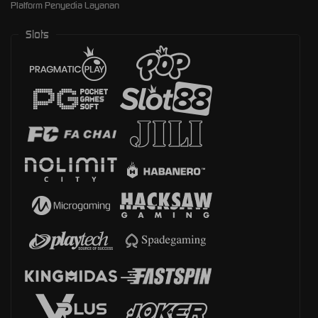
Platform Penyedia Layanan
Slots