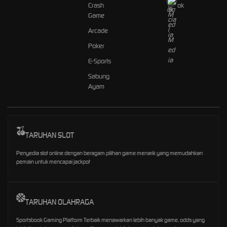
Crash
ok
Game
Arcade
Poker
E-Sports
Sabung
Ayam
TARUHAN SLOT
Penyedia slot online dengan beragam pilihan game menarik yang memudahkan
pemain untuk mencapai jackpot
TARUHAN OLAHRAGA
Sportsbook Gaming Platform Terbaik menawarkan lebih banyak game, odds yang